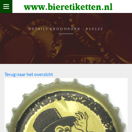
www.bieretiketten.nl
Home
verzamelen
DETAILS KROONKURK - #14122
De bierkaart
Bezoekers
Terug naar het overzicht