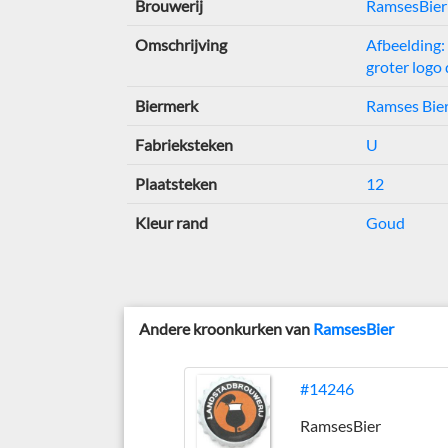
Brouwerij
RamsesBier
Omschrijving
Afbeelding:
groter logo
Biermerk
Ramses Bie
Fabrieksteken
U
Plaatsteken
12
Kleur rand
Goud
Andere kroonkurken van
RamsesBier
#14246
RamsesBier