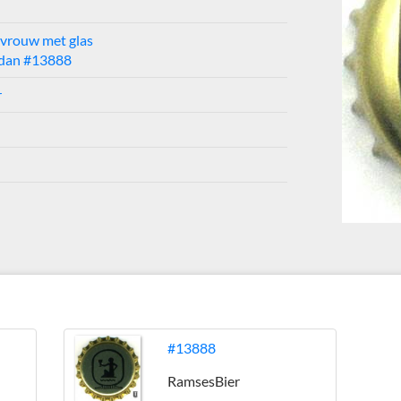
 vrouw met glas
 dan #13888
r
#13888
RamsesBier