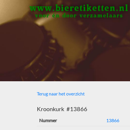
www.bieretiketten.nl
voor én door verzamelaars
Terug naar het overzicht
Kroonkurk #13866
Nummer
13866