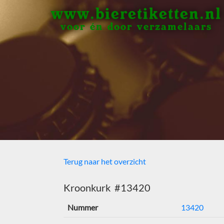
www.bieretiketten.nl
voor én door verzamelaars
Terug naar het overzicht
Kroonkurk #13420
Nummer
13420