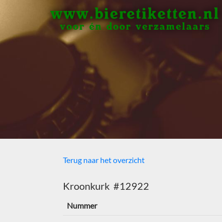
www.bieretiketten.nl
voor én door verzamelaars
Terug naar het overzicht
Kroonkurk #12922
Nummer