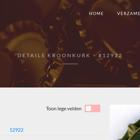
HOME
VERZAM
DETAILS KROONKURK - #12922
Toon lege velden
12922