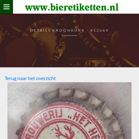
www.bieretiketten.nl
Home
verzamelen
DETAILS KROONKURK - #12664
De bierkaart
Bezoekers
Terug naar het overzicht