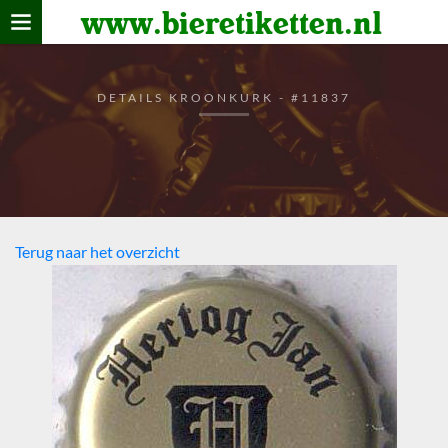
www.bieretiketten.nl
Home
verzamelen
DETAILS KROONKURK - #11837
De bierkaart
Bezoekers
Terug naar het overzicht