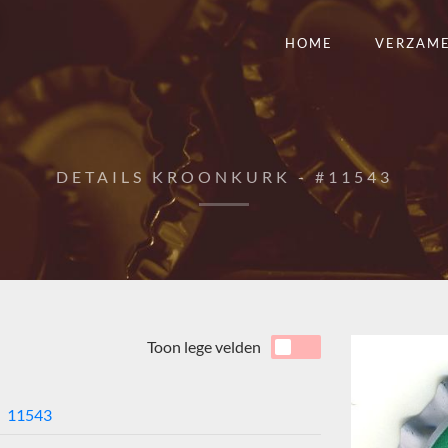
HOME
VERZAM
DETAILS KROONKURK - #11543
Toon lege velden
11543