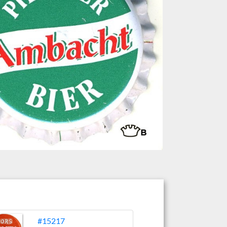
#15217