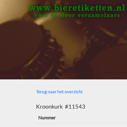
www.bieretiketten.nl
voor én door verzamelaars
Terug naar het overzicht
Kroonkurk #11543
Nummer