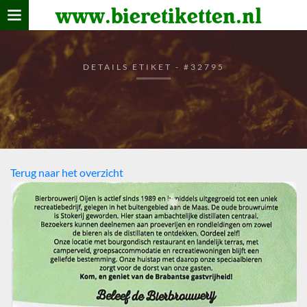
www.bieretiketten.nl
Home
verzamelen
DETAILS ETIKET - #32795
De bierkaart
Bezoekers
Terug naar het overzicht