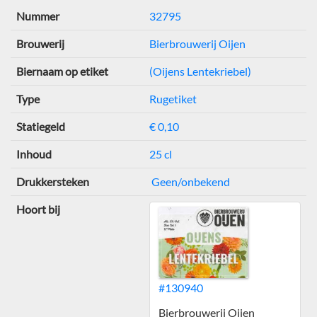
Nummer
32795
Brouwerij
Bierbrouwerij Oijen
Biernaam op etiket
(Oijens Lentekriebel)
Type
Rugetiket
Statiegeld
€ 0,10
Inhoud
25 cl
Drukkersteken
Geen/onbekend
Hoort bij
#130940
Bierbrouwerij Oijen