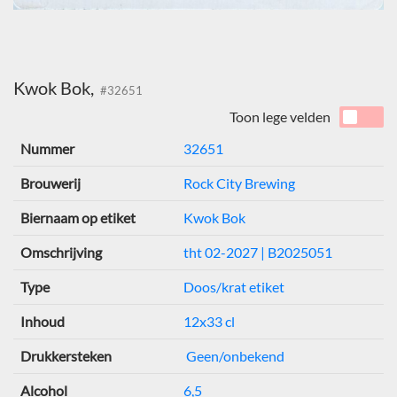
Kwok Bok,
#32651
Toon lege velden
Nummer
32651
Brouwerij
Rock City Brewing
Biernaam op etiket
Kwok Bok
Omschrijving
tht 02-2027 | B2025051
Type
Doos/krat etiket
Inhoud
12x33 cl
Drukkersteken
Geen/onbekend
Alcohol
6,5