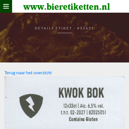
www.bieretiketten.nl
Home
verzamelen
DETAILS ETIKET - #32651
De bierkaart
Bezoekers
Terug naar het overzicht