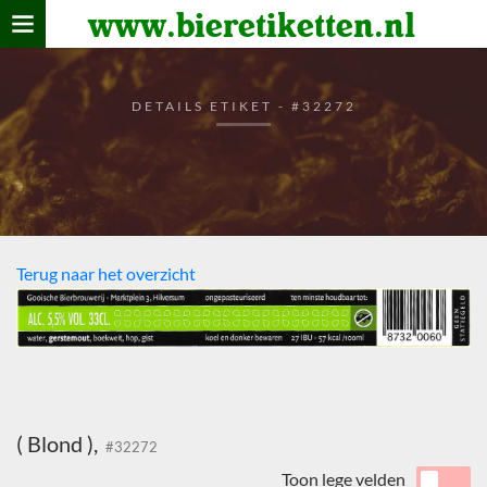
www.bieretiketten.nl
Home
verzamelen
DETAILS ETIKET - #32272
De bierkaart
Bezoekers
Terug naar het overzicht
( Blond ),
#32272
Toon lege velden