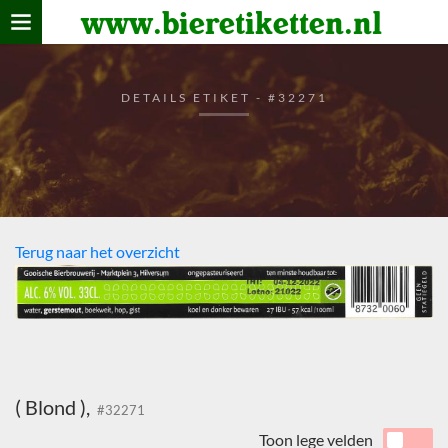
www.bieretiketten.nl
Home
verzamelen
DETAILS ETIKET - #32271
De bierkaart
Bezoekers
Terug naar het overzicht
( Blond ),
#32271
Toon lege velden