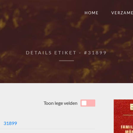
HOME
VERZAM
DETAILS ETIKET - #31899
Toon lege velden
31899