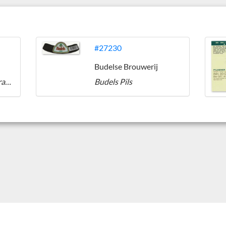
#27230
Budelse Brouwerij
Biologische Biermixdrank (radler)
Budels Pils