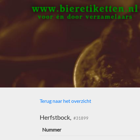
www.bieretiketten.nl
voor én door verzamelaars
Terug naar het overzicht
Herfstbock,
#31899
Nummer