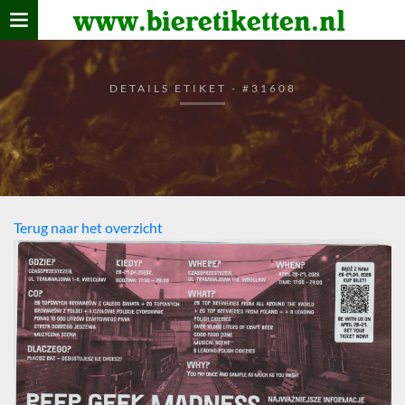
www.bieretiketten.nl
Home
verzamelen
DETAILS ETIKET - #31608
De bierkaart
Bezoekers
Terug naar het overzicht