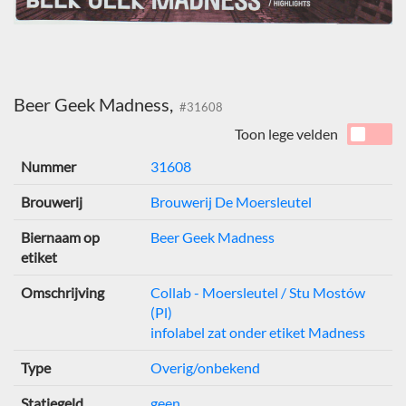
Beer Geek Madness,
#31608
Toon lege velden
Nummer
31608
Brouwerij
Brouwerij De Moersleutel
Biernaam op
Beer Geek Madness
etiket
Omschrijving
Collab - Moersleutel / Stu Mostów
(Pl)
infolabel zat onder etiket Madness
Type
Overig/onbekend
Statiegeld
geen