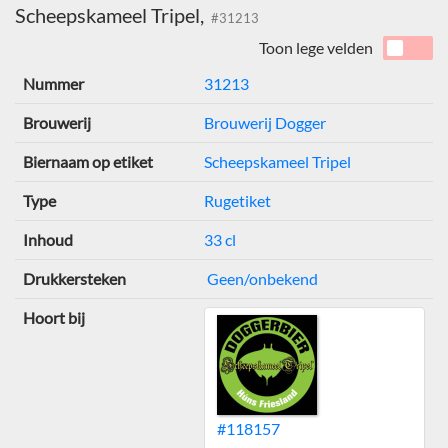
Scheepskameel Tripel,
#31213
Toon lege velden
Nummer
31213
Brouwerij
Brouwerij Dogger
Biernaam op etiket
Scheepskameel Tripel
Type
Rugetiket
Inhoud
33 cl
Drukkersteken
Geen/onbekend
Hoort bij
#118157