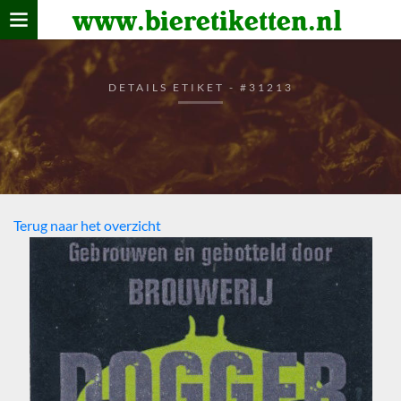
www.bieretiketten.nl
Home
verzamelen
DETAILS ETIKET - #31213
De bierkaart
Bezoekers
Terug naar het overzicht