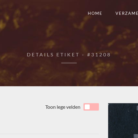
HOME
VERZAM
DETAILS ETIKET - #31208
Toon lege velden