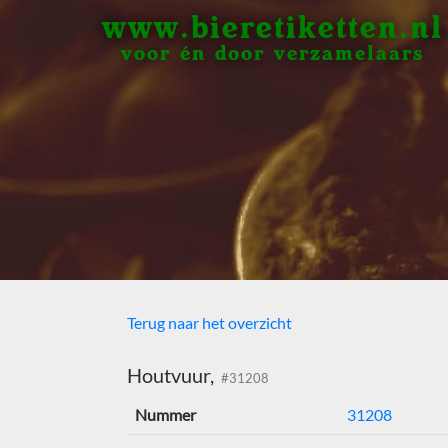
www.bieretiketten.nl
voor én door verzamelaars
Terug naar het overzicht
Houtvuur,
#31208
Nummer
31208