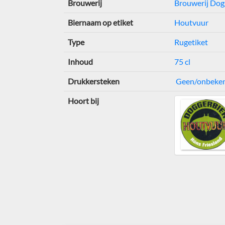
Brouwerij
Brouwerij Dog
Biernaam op etiket
Houtvuur
Type
Rugetiket
Inhoud
75 cl
Drukkersteken
Geen/onbeke
Hoort bij