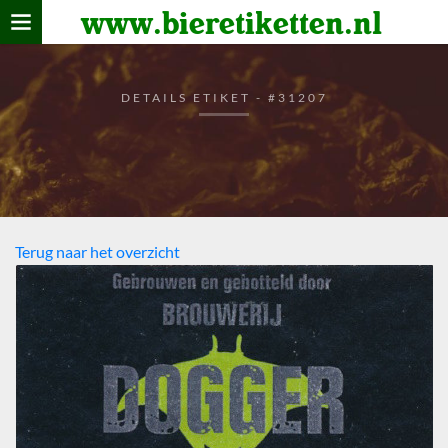
www.bieretiketten.nl
Home
verzamelen
DETAILS ETIKET - #31207
De bierkaart
Bezoekers
Terug naar het overzicht