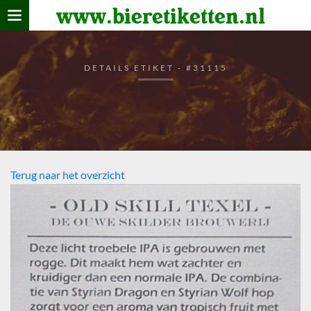
www.bieretiketten.nl
Home
verzamelen
DETAILS ETIKET - #31115
De bierkaart
Bezoekers
Terug naar het overzicht