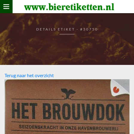
www.bieretiketten.nl
Home
verzamelen
DETAILS ETIKET - #30750
De bierkaart
Bezoekers
Terug naar het overzicht