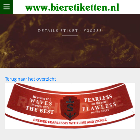
www.bieretiketten.nl
Home
verzamelen
DETAILS ETIKET - #30538
De bierkaart
Bezoekers
Terug naar het overzicht