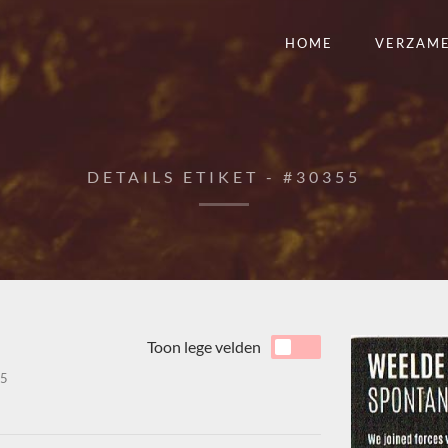
HOME
VERZAM
DETAILS ETIKET - #30355
Toon lege velden
5