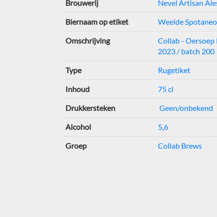
Brouwerij
Nevel Artisan Ale
Biernaam op etiket
Weelde Spotaneo
Omschrijving
Collab - Oersoep 
2023 / batch 200
Type
Rugetiket
Inhoud
75 cl
Drukkersteken
Geen/onbekend
Alcohol
5,6
Groep
Collab Brews