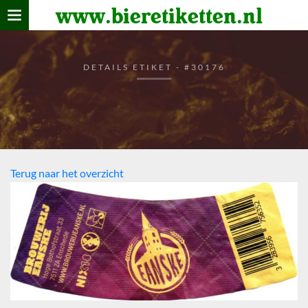
www.bieretiketten.nl
Home
verzamelen
DETAILS ETIKET - #30176
De bierkaart
Bezoekers
Terug naar het overzicht