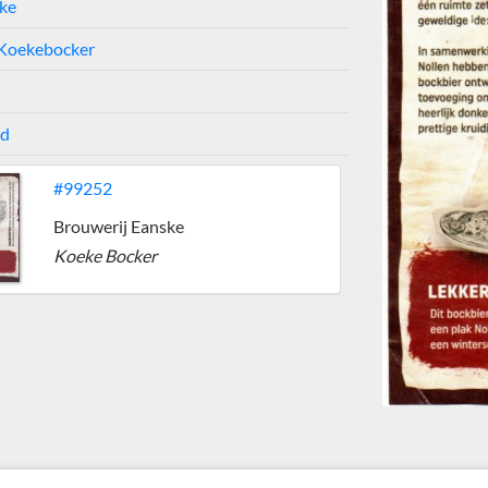
ke
 Koekebocker
nd
#99252
Brouwerij Eanske
Koeke Bocker