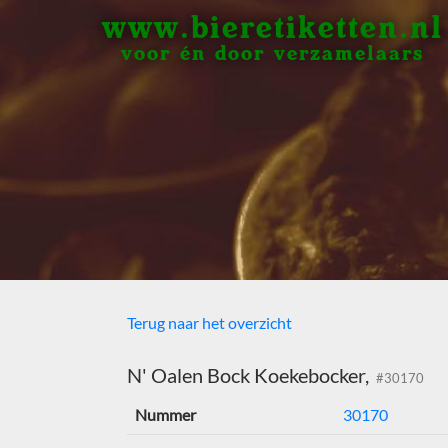
www.bieretiketten.nl
voor én door verzamelaars
Terug naar het overzicht
N' Oalen Bock Koekebocker,
#30170
Nummer
30170