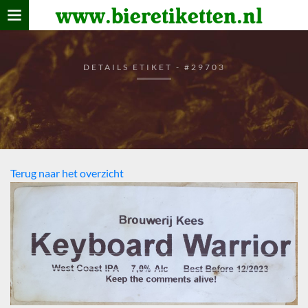
www.bieretiketten.nl
Home
verzamelen
DETAILS ETIKET - #29703
De bierkaart
Bezoekers
Terug naar het overzicht