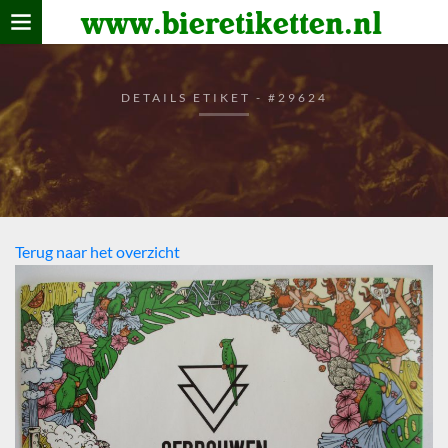
www.bieretiketten.nl
Home
verzamelen
DETAILS ETIKET - #29624
De bierkaart
Bezoekers
Terug naar het overzicht