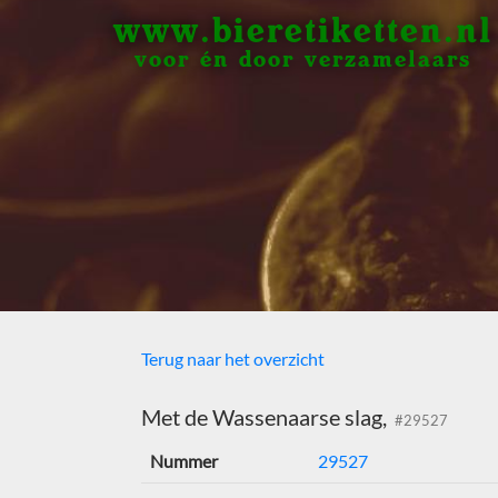
www.bieretiketten.nl
voor én door verzamelaars
Terug naar het overzicht
Met de Wassenaarse slag,
#29527
Nummer
29527