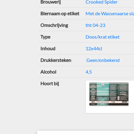
Brouwerij
Crooked Spider
Biernaam op etiket
Met de Wassenaarse sl
Omschrijving
tht 04-23
Type
Doos/krat etiket
Inhoud
12x44cl
Drukkersteken
Geen/onbekend
Alcohol
4,5
Hoort bij