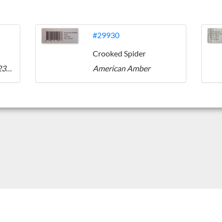
#29930
Crooked Spider
Feestende Fazant 2023 Bincks Bloed #7
American Amber