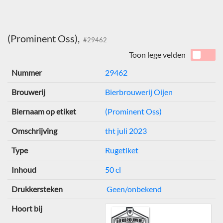
(Prominent Oss),
#29462
Toon lege velden
Nummer
29462
Brouwerij
Bierbrouwerij Oijen
Biernaam op etiket
(Prominent Oss)
Omschrijving
tht juli 2023
Type
Rugetiket
Inhoud
50 cl
Drukkersteken
Geen/onbekend
Hoort bij