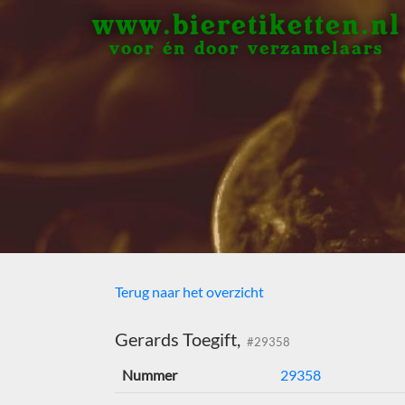
www.bieretiketten.nl
voor én door verzamelaars
Terug naar het overzicht
Gerards Toegift,
#29358
Nummer
29358