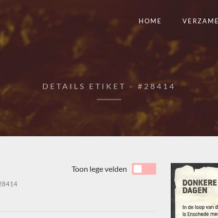
HOME
VERZAM
DETAILS ETIKET - #28414
Toon lege velden
28414