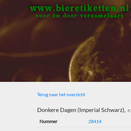
www.bieretiketten.nl
voor én door verzamelaars
Terug naar het overzicht
Donkere Dagen (Imperial Schwarz),
#
Nummer
28414