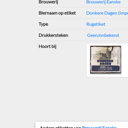
Brouwerij
Brouwerij Eanske
Biernaam op etiket
Donkere Dagen (Impe
Type
Rugetiket
Drukkersteken
Geen/onbekend
Hoort bij
Andere etiketten van
Brouwerij Eanske