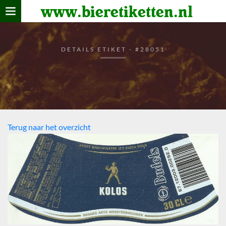
www.bieretiketten.nl
Home
verzamelen
DETAILS ETIKET - #28051
De bierkaart
Bezoekers
Terug naar het overzicht