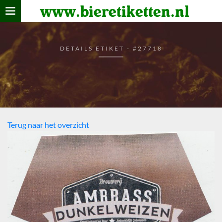
www.bieretiketten.nl
Home
verzamelen
DETAILS ETIKET - #27718
De bierkaart
Bezoekers
Terug naar het overzicht