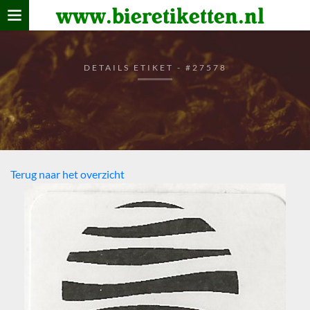
www.bieretiketten.nl
Home
verzamelen
DETAILS ETIKET - #27578
De bierkaart
Bezoekers
Terug naar het overzicht