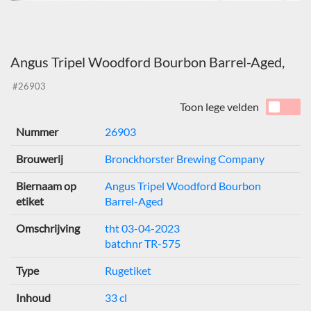
Angus Tripel Woodford Bourbon Barrel-Aged,
#26903
Toon lege velden
Nummer
26903
Brouwerij
Bronckhorster Brewing Company
Biernaam op
Angus Tripel Woodford Bourbon
etiket
Barrel-Aged
Omschrijving
tht 03-04-2023
batchnr TR-575
Type
Rugetiket
Inhoud
33 cl