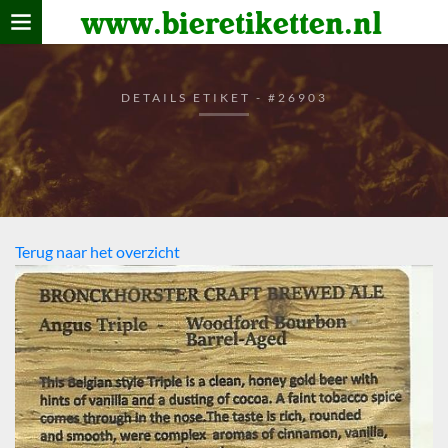
www.bieretiketten.nl
Home
verzamelen
DETAILS ETIKET - #26903
De bierkaart
Bezoekers
Terug naar het overzicht