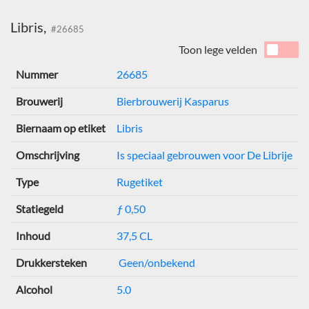
Libris,
#26685
Toon lege velden
Nummer
26685
Brouwerij
Bierbrouwerij Kasparus
Biernaam op etiket
Libris
Omschrijving
Is speciaal gebrouwen voor De Librije
Type
Rugetiket
Statiegeld
ƒ 0,50
Inhoud
37,5 CL
Drukkersteken
Geen/onbekend
Alcohol
5.0