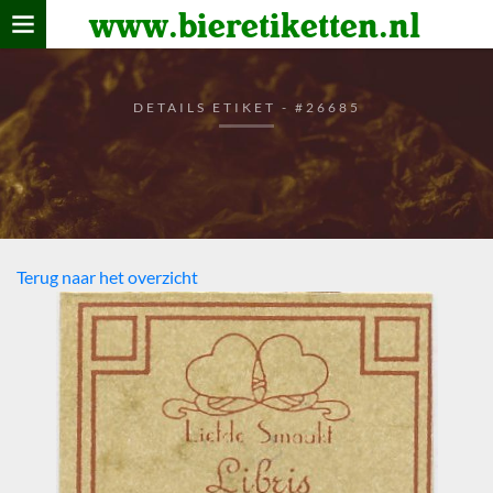
www.bieretiketten.nl
Home
verzamelen
DETAILS ETIKET - #26685
De bierkaart
Bezoekers
Terug naar het overzicht