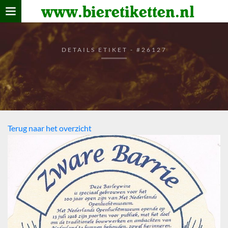
www.bieretiketten.nl
Home
verzamelen
DETAILS ETIKET - #26127
De bierkaart
Bezoekers
Terug naar het overzicht