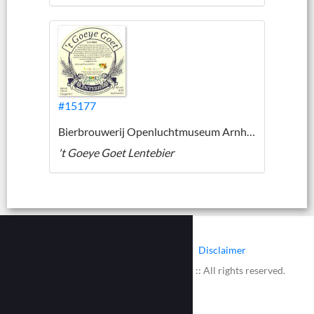
#15177
Bierbrouwerij Openluchtmuseum Arnhem
't Goeye Goet Lentebier
|
|
Contact
Cookies
Disclaimer
© 2002 - 2026 :: www.bieretiketten.nl :: All rights reserved.