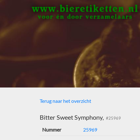
www.bieretiketten.nl
voor én door verzamelaars
Terug naar het overzicht
Bitter Sweet Symphony,
#25969
Nummer
25969