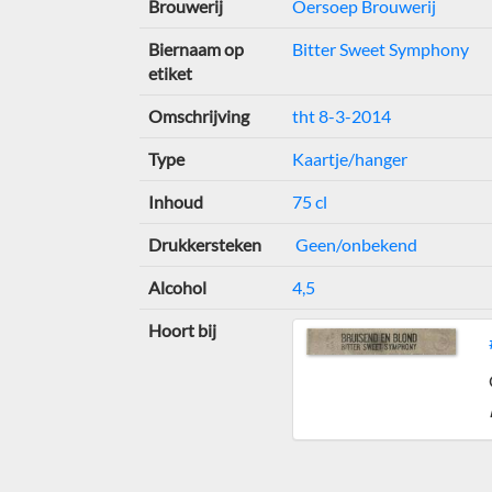
Brouwerij
Oersoep Brouwerij
Biernaam op
Bitter Sweet Symphony
etiket
Omschrijving
tht 8-3-2014
Type
Kaartje/hanger
Inhoud
75 cl
Drukkersteken
Geen/onbekend
Alcohol
4,5
Hoort bij