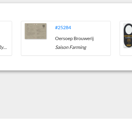
#25284
Oersoep Brouwerij
Weelde Spotaneous Rye Saison
Saison Farming