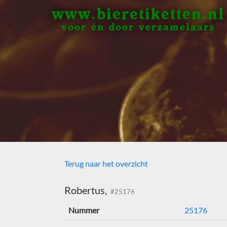
www.bieretiketten.nl
voor én door verzamelaars
Terug naar het overzicht
Robertus,
#25176
Nummer
25176