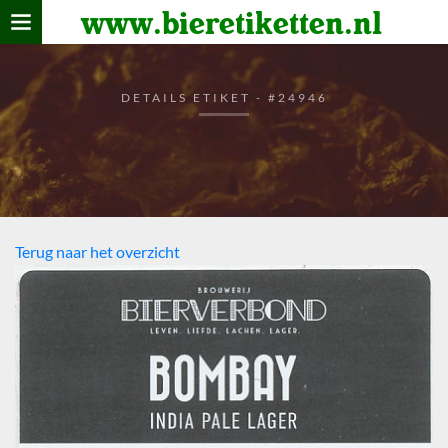
www.bieretiketten.nl
Home
verzamelen
DETAILS ETIKET - #24946
De bierkaart
Bezoekers
Terug naar het overzicht