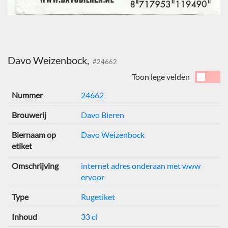
Davo Weizenbock,
#24662
Toon lege velden
Nummer
24662
Brouwerij
Davo Bieren
Biernaam op
Davo Weizenbock
etiket
Omschrijving
internet adres onderaan met www
ervoor
Type
Rugetiket
Inhoud
33 cl