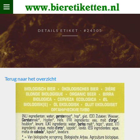
www.bieretiketten.nl
Home
verzamelen
DETAILS ETIKET - #24505
De bierkaart
Bezoekers
Terug naar het overzicht