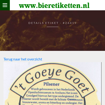
www.bieretiketten.nl
Home
verzamelen
DETAILS ETIKET - #24419
De bierkaart
Bezoekers
Terug naar het overzicht