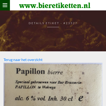
www.bieretiketten.nl
Home
verzamelen
DETAILS ETIKET - #23527
De bierkaart
Bezoekers
Terug naar het overzicht