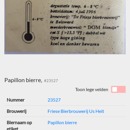
Papillon bierre,
#23527
Toon lege velden
Nummer
23527
Brouwerij
Friese Bierbrouwerij Us Heit
Biernaam op
Papillon bierre
etiket