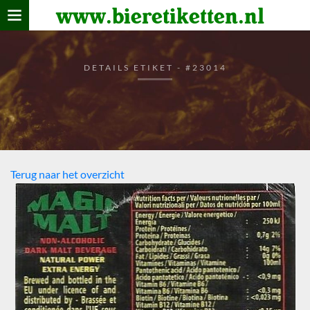
www.bieretiketten.nl
Home
verzamelen
DETAILS ETIKET - #23014
De bierkaart
Bezoekers
Terug naar het overzicht