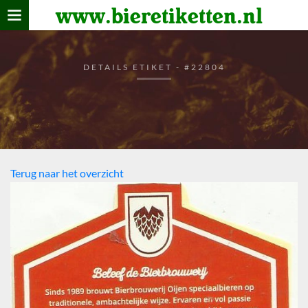
www.bieretiketten.nl
Home
verzamelen
DETAILS ETIKET - #22804
De bierkaart
Bezoekers
Terug naar het overzicht