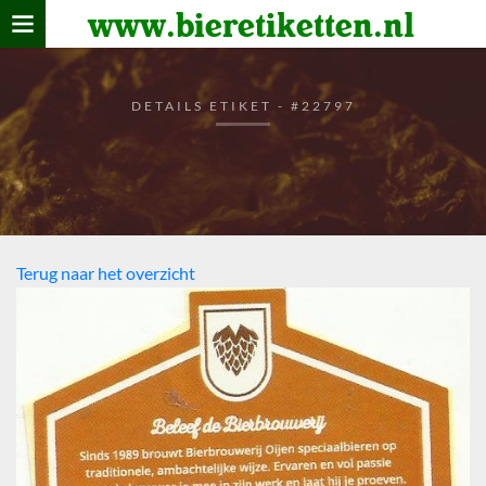
www.bieretiketten.nl
Home
verzamelen
DETAILS ETIKET - #22797
De bierkaart
Bezoekers
Terug naar het overzicht