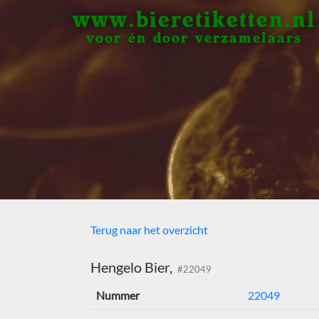
www.bieretiketten.nl
voor én door verzamelaars
Terug naar het overzicht
Hengelo Bier,
#22049
Nummer
22049