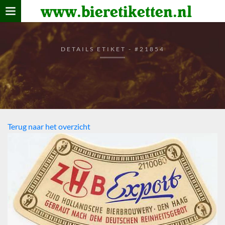
www.bieretiketten.nl
Home
verzamelen
DETAILS ETIKET - #21854
De bierkaart
Bezoekers
Terug naar het overzicht