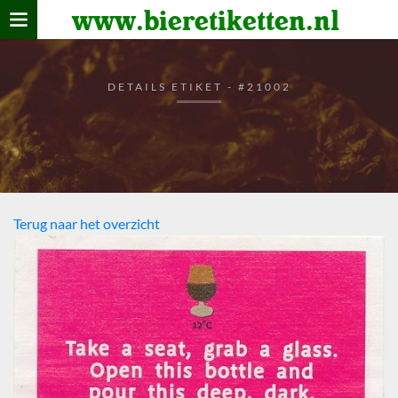
www.bieretiketten.nl
Home
verzamelen
DETAILS ETIKET - #21002
De bierkaart
Bezoekers
Terug naar het overzicht