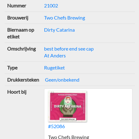
Nummer
21002
Brouwerij
Two Chefs Brewing
Biernaam op
Dirty Catarina
etiket
Omschrijving
best before end see cap
At Anders
Type
Rugetiket
Drukkersteken
Geen/onbekend
Hoort bij
#52086
Two Chefs Brewing