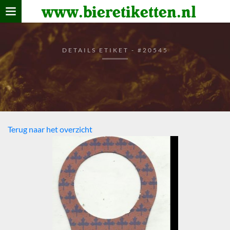
www.bieretiketten.nl
Home
verzamelen
DETAILS ETIKET - #20545
De bierkaart
Bezoekers
Terug naar het overzicht