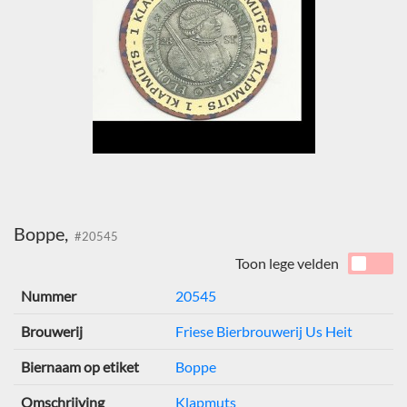
Boppe,
#20545
Toon lege velden
Nummer
20545
Brouwerij
Friese Bierbrouwerij Us Heit
Biernaam op etiket
Boppe
Omschrijving
Klapmuts