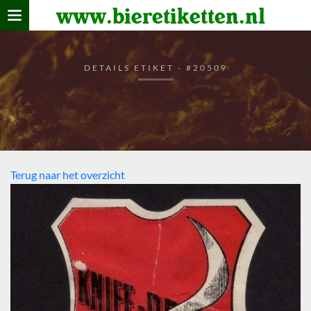
www.bieretiketten.nl
Home
verzamelen
DETAILS ETIKET - #20509
De bierkaart
Bezoekers
Terug naar het overzicht