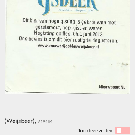
(Weijsbeer),
#19684
Toon lege velden