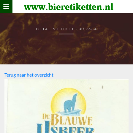
www.bieretiketten.nl
Home
verzamelen
DETAILS ETIKET - #19684
De bierkaart
Bezoekers
Terug naar het overzicht